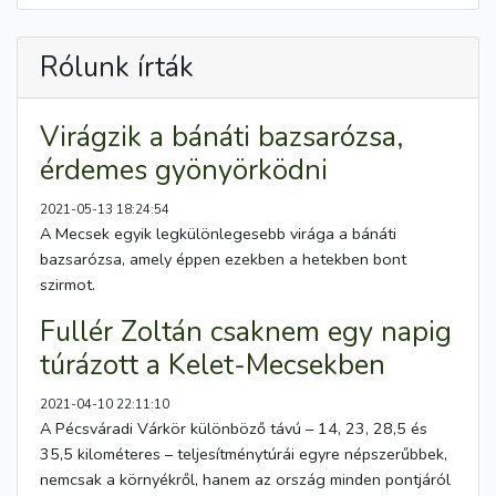
Rólunk írták
Virágzik a bánáti bazsarózsa,
érdemes gyönyörködni
2021-05-13 18:24:54
A Mecsek egyik legkülönlegesebb virága a bánáti
bazsarózsa, amely éppen ezekben a hetekben bont
szirmot.
Fullér Zoltán csaknem egy napig
túrázott a Kelet-Mecsekben
2021-04-10 22:11:10
A Pécsváradi Várkör különböző távú – 14, 23, 28,5 és
35,5 kilométeres – teljesítménytúrái egyre népszerűbbek,
nemcsak a környékről, hanem az ország minden pontjáról