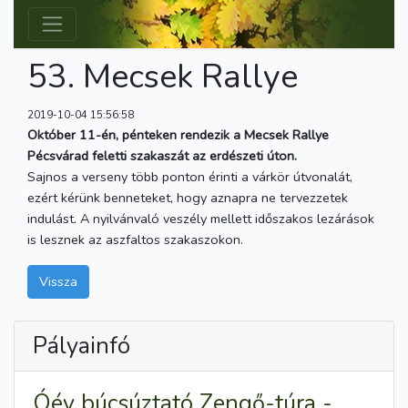
53. Mecsek Rallye
2019-10-04 15:56:58
Október 11-én, pénteken rendezik a Mecsek Rallye
Pécsvárad feletti szakaszát az erdészeti úton.
Sajnos a verseny több ponton érinti a várkör útvonalát,
ezért kérünk benneteket, hogy aznapra ne tervezzetek
indulást. A nyilvánvaló veszély mellett időszakos lezárások
is lesznek az aszfaltos szakaszokon.
Vissza
Pályainfó
Óév búcsúztató Zengő-túra -