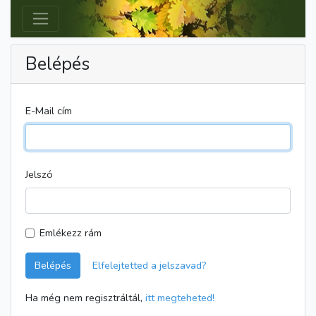
Belépés
E-Mail cím
Jelszó
Emlékezz rám
Belépés
Elfelejtetted a jelszavad?
Ha még nem regisztráltál,
itt megteheted!