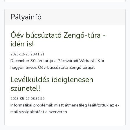
Pályainfó
Óév búcsúztató Zengő-túra -
idén is!
2023-12-23 20:41:21
December 30-án tartja a Pécsváradi Várbaráti Kör
hagyományos Óév-búcsúztató Zengő túráját.
Levélküldés ideiglenesen
szünetel!
2023-05-25 08:32:59
Informatikai problémák miatt átmenetileg leállítottuk az e-
mail szolgáltatást a szerveren