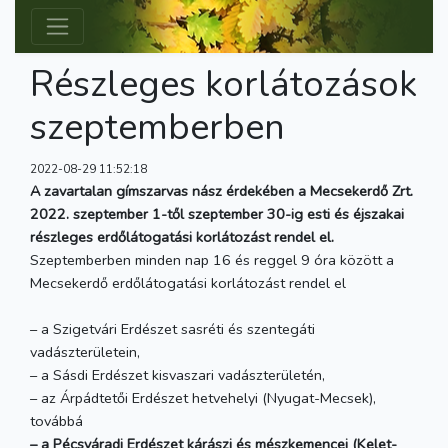
Részleges korlátozások
szeptemberben
2022-08-29 11:52:18
A zavartalan gímszarvas nász érdekében a Mecsekerdő Zrt.
2022. szeptember 1-től szeptember 30-ig esti és éjszakai
részleges erdőlátogatási korlátozást rendel el.
Szeptemberben minden nap 16 és reggel 9 óra között a
Mecsekerdő erdőlátogatási korlátozást rendel el
– a Szigetvári Erdészet sasréti és szentegáti
vadászterületein,
– a Sásdi Erdészet kisvaszari vadászterületén,
– az Árpádtetői Erdészet hetvehelyi (Nyugat-Mecsek),
továbbá
– a Pécsváradi Erdészet kárászi és mészkemencei (Kelet-