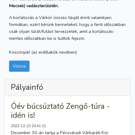
Mecsek) vadászterületén.
A korlátozás a Várkör összes távját érinti valamilyen
formában, ezért kérünk benneteket, hogy a fenti időszakban
csak olyan túrát/futást tervezzetek, amit a korlátozás-
mentes időszakban be is tudtok fejezni.
Köszönjük! (az erdőlakók nevében)
Vissza
Pályainfó
Óév búcsúztató Zengő-túra -
idén is!
2023-12-23 20:41:21
December 30-án tartja a Pécsváradi Várbaráti Kör