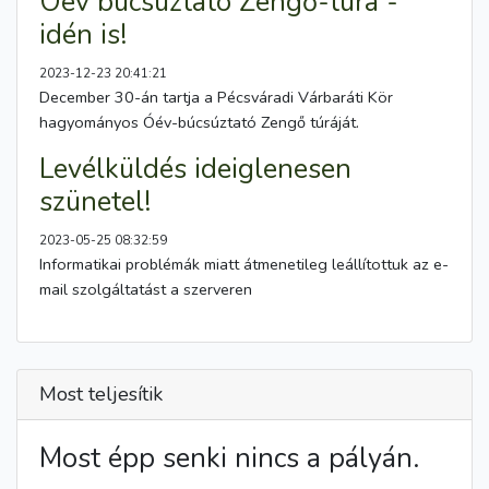
Óév búcsúztató Zengő-túra -
idén is!
2023-12-23 20:41:21
December 30-án tartja a Pécsváradi Várbaráti Kör
hagyományos Óév-búcsúztató Zengő túráját.
Levélküldés ideiglenesen
szünetel!
2023-05-25 08:32:59
Informatikai problémák miatt átmenetileg leállítottuk az e-
mail szolgáltatást a szerveren
Most teljesítik
Most épp senki nincs a pályán.