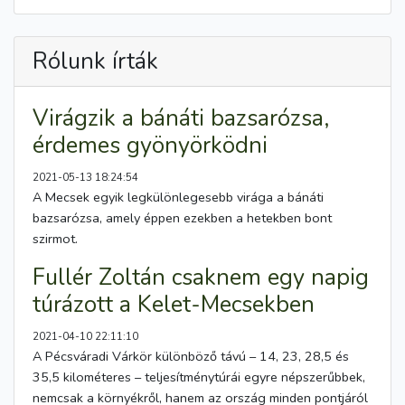
Rólunk írták
Virágzik a bánáti bazsarózsa,
érdemes gyönyörködni
2021-05-13 18:24:54
A Mecsek egyik legkülönlegesebb virága a bánáti
bazsarózsa, amely éppen ezekben a hetekben bont
szirmot.
Fullér Zoltán csaknem egy napig
túrázott a Kelet-Mecsekben
2021-04-10 22:11:10
A Pécsváradi Várkör különböző távú – 14, 23, 28,5 és
35,5 kilométeres – teljesítménytúrái egyre népszerűbbek,
nemcsak a környékről, hanem az ország minden pontjáról