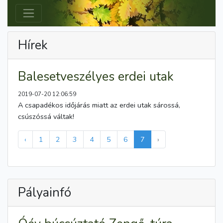
Hírek
Balesetveszélyes erdei utak
2019-07-20 12:06:59
A csapadékos időjárás miatt az erdei utak sárossá,
csúszóssá váltak!
‹
1
2
3
4
5
6
7
›
Pályainfó