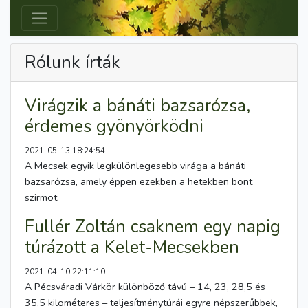
Rólunk írták
Virágzik a bánáti bazsarózsa,
érdemes gyönyörködni
2021-05-13 18:24:54
A Mecsek egyik legkülönlegesebb virága a bánáti
bazsarózsa, amely éppen ezekben a hetekben bont
szirmot.
Fullér Zoltán csaknem egy napig
túrázott a Kelet-Mecsekben
2021-04-10 22:11:10
A Pécsváradi Várkör különböző távú – 14, 23, 28,5 és
35,5 kilométeres – teljesítménytúrái egyre népszerűbbek,