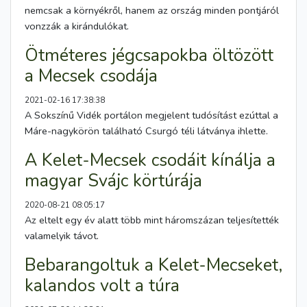
nemcsak a környékről, hanem az ország minden pontjáról
vonzzák a kirándulókat.
Ötméteres jégcsapokba öltözött
a Mecsek csodája
2021-02-16 17:38:38
A Sokszínű Vidék portálon megjelent tudósítást ezúttal a
Máre-nagykörön található Csurgó téli látványa ihlette.
A Kelet-Mecsek csodáit kínálja a
magyar Svájc körtúrája
2020-08-21 08:05:17
Az eltelt egy év alatt több mint háromszázan teljesítették
valamelyik távot.
Bebarangoltuk a Kelet-Mecseket,
kalandos volt a túra