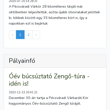
2020-07-20 14:28:31
A Pécsváradi Várkör 28 kilométeres távját már
októberben teljesítettük, azóta újabb útvonalakat jelöltek
ki, többek között egy 35 kilométeres kört is, így a
napokban ezt is bejártuk.
‹
1
2
›
Pályainfó
Óév búcsúztató Zengő-túra -
idén is!
2023-12-23 20:41:21
December 30-án tartja a Pécsváradi Várbaráti Kör
hagyományos Óév-búcsúztató Zengő túráját.