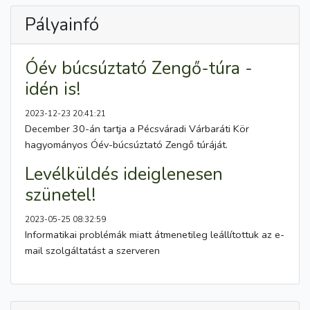
Pályainfó
Óév búcsúztató Zengő-túra -
idén is!
2023-12-23 20:41:21
December 30-án tartja a Pécsváradi Várbaráti Kör
hagyományos Óév-búcsúztató Zengő túráját.
Levélküldés ideiglenesen
szünetel!
2023-05-25 08:32:59
Informatikai problémák miatt átmenetileg leállítottuk az e-
mail szolgáltatást a szerveren