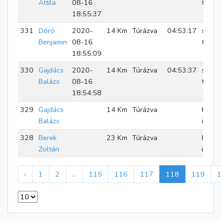
Attila
08-16
teljes
18:55:37
331
Dóró
2020-
14 Km
Túrázva
04:53:17
sikere
Benjamin
08-16
teljes
18:55:09
330
Gajdács
2020-
14 Km
Túrázva
04:53:37
sikere
Balázs
08-16
teljes
18:54:58
329
Gajdács
14 Km
Túrázva
hama
Balázs
indul
328
Berek
23 Km
Túrázva
hama
Zoltán
indul
‹
1
2
...
115
116
117
118
119