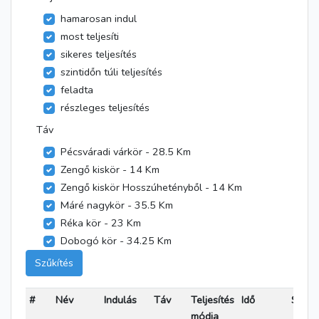
hamarosan indul
most teljesíti
sikeres teljesítés
szintidőn túli teljesítés
feladta
részleges teljesítés
Táv
Pécsváradi várkör - 28.5 Km
Zengő kiskör - 14 Km
Zengő kiskör Hosszúhetényből - 14 Km
Máré nagykör - 35.5 Km
Réka kör - 23 Km
Dobogó kör - 34.25 Km
Szűkítés
#
Név
Indulás
Táv
Teljesítés
Idő
Státu
módja