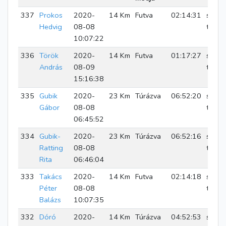
337
Prokos
2020-
14 Km
Futva
02:14:31
sikere
Hedvig
08-08
teljes
10:07:22
336
Török
2020-
14 Km
Futva
01:17:27
sikere
András
08-09
teljes
15:16:38
335
Gubik
2020-
23 Km
Túrázva
06:52:20
sikere
Gábor
08-08
teljes
06:45:52
334
Gubik-
2020-
23 Km
Túrázva
06:52:16
sikere
Ratting
08-08
teljes
Rita
06:46:04
333
Takács
2020-
14 Km
Futva
02:14:18
sikere
Péter
08-08
teljes
Balázs
10:07:35
332
Dóró
2020-
14 Km
Túrázva
04:52:53
sikere