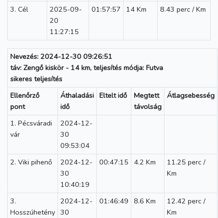
3. Cél
2025-09-
01:57:57
14 Km
8.43 perc / Km
20
11:27:15
Nevezés: 2024-12-30 09:26:51
táv: Zengő kiskör - 14 km, teljesítés módja: Futva
sikeres teljesítés
Ellenőrző
Áthaladási
Eltelt idő
Megtett
Átlagsebesség
pont
idő
távolság
1. Pécsváradi
2024-12-
vár
30
09:53:04
2. Viki pihenő
2024-12-
00:47:15
4.2 Km
11.25 perc /
30
Km
10:40:19
3.
2024-12-
01:46:49
8.6 Km
12.42 perc /
Hosszúhetény
30
Km