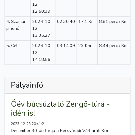
12
12:50:39
4. Szamár-
2024-10-
02:30:40
17.1 Km
8.81 perc / Km
pihenő
12
13:35:27
5. Cél
2024-10-
03:14:09
23 Km
8.44 perc / Km
12
14:18:56
Pályainfó
Óév búcsúztató Zengő-túra -
idén is!
2023-12-23 20:41:21
December 30-án tartja a Pécsváradi Várbaráti Kör