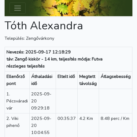
Tóth Alexandra
Település: Zengővárkony
Nevezés: 2025-09-17 12:18:29
táv: Zengő kiskör - 14 km, teljesítés módja: Futva
részleges teljesítés
Ellenőrző
Áthaladási
Eltelt idő
Megtett
Átlagsebesség
pont
idő
távolság
1.
2025-09-
Pécsváradi
20
vár
09:29:18
2. Viki
2025-09-
00:35:37
4.2 Km
8.48 perc / Km
pihenő
20
10:04:55