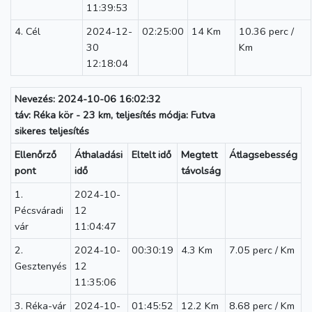
11:39:53
4. Cél
2024-12-
02:25:00
14 Km
10.36 perc /
30
Km
12:18:04
Nevezés: 2024-10-06 16:02:32
táv: Réka kör - 23 km, teljesítés módja: Futva
sikeres teljesítés
Ellenőrző
Áthaladási
Eltelt idő
Megtett
Átlagsebesség
pont
idő
távolság
1.
2024-10-
Pécsváradi
12
vár
11:04:47
2.
2024-10-
00:30:19
4.3 Km
7.05 perc / Km
Gesztenyés
12
11:35:06
3. Réka-vár
2024-10-
01:45:52
12.2 Km
8.68 perc / Km