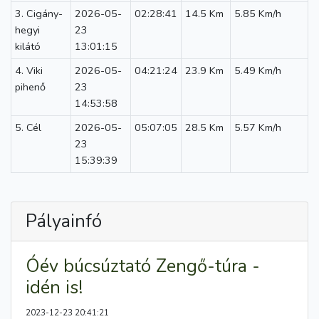
3. Cigány-
2026-05-
02:28:41
14.5 Km
5.85 Km/h
hegyi
23
kilátó
13:01:15
4. Viki
2026-05-
04:21:24
23.9 Km
5.49 Km/h
pihenő
23
14:53:58
5. Cél
2026-05-
05:07:05
28.5 Km
5.57 Km/h
23
15:39:39
Pályainfó
Óév búcsúztató Zengő-túra -
idén is!
2023-12-23 20:41:21