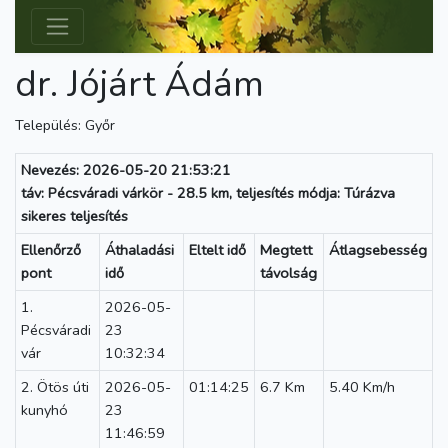
dr. Jójárt Ádám
Település: Győr
Nevezés: 2026-05-20 21:53:21
táv: Pécsváradi várkör - 28.5 km, teljesítés módja: Túrázva
sikeres teljesítés
Ellenőrző
Áthaladási
Eltelt idő
Megtett
Átlagsebesség
pont
idő
távolság
1.
2026-05-
Pécsváradi
23
vár
10:32:34
2. Ötös úti
2026-05-
01:14:25
6.7 Km
5.40 Km/h
kunyhó
23
11:46:59