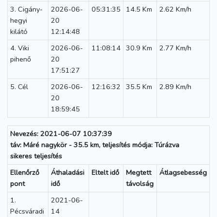
3. Cigány-
2026-06-
05:31:35
14.5 Km
2.62 Km/h
hegyi
20
kilátó
12:14:48
4. Viki
2026-06-
11:08:14
30.9 Km
2.77 Km/h
pihenő
20
17:51:27
5. Cél
2026-06-
12:16:32
35.5 Km
2.89 Km/h
20
18:59:45
Nevezés: 2021-06-07 10:37:39
táv: Máré nagykör - 35.5 km, teljesítés módja: Túrázva
sikeres teljesítés
Ellenőrző
Áthaladási
Eltelt idő
Megtett
Átlagsebesség
pont
idő
távolság
1.
2021-06-
Pécsváradi
14