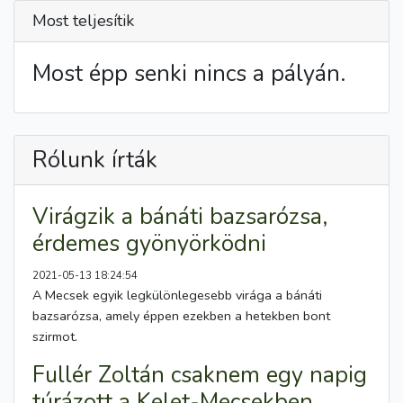
Most teljesítik
Most épp senki nincs a pályán.
Rólunk írták
Virágzik a bánáti bazsarózsa,
érdemes gyönyörködni
2021-05-13 18:24:54
A Mecsek egyik legkülönlegesebb virága a bánáti
bazsarózsa, amely éppen ezekben a hetekben bont
szirmot.
Fullér Zoltán csaknem egy napig
túrázott a Kelet-Mecsekben