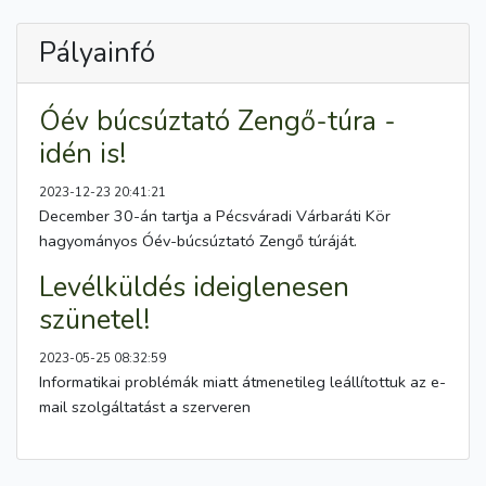
Pályainfó
Óév búcsúztató Zengő-túra -
idén is!
2023-12-23 20:41:21
December 30-án tartja a Pécsváradi Várbaráti Kör
hagyományos Óév-búcsúztató Zengő túráját.
Levélküldés ideiglenesen
szünetel!
2023-05-25 08:32:59
Informatikai problémák miatt átmenetileg leállítottuk az e-
mail szolgáltatást a szerveren