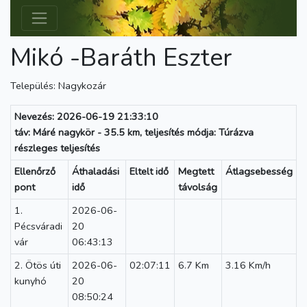
Mikó -Baráth Eszter
Település: Nagykozár
Nevezés: 2026-06-19 21:33:10
táv: Máré nagykör - 35.5 km, teljesítés módja: Túrázva
részleges teljesítés
Ellenőrző
Áthaladási
Eltelt idő
Megtett
Átlagsebesség
pont
idő
távolság
1.
2026-06-
Pécsváradi
20
vár
06:43:13
2. Ötös úti
2026-06-
02:07:11
6.7 Km
3.16 Km/h
kunyhó
20
08:50:24