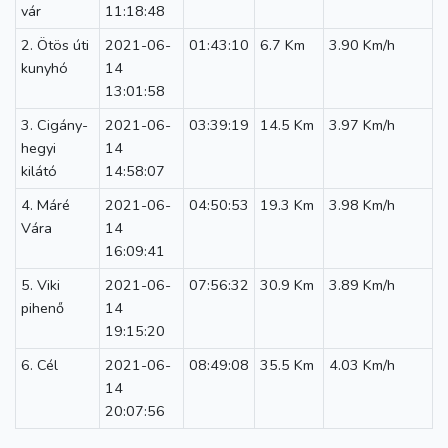
vár
11:18:48
2. Ötös úti
2021-06-
01:43:10
6.7 Km
3.90 Km/h
kunyhó
14
13:01:58
3. Cigány-
2021-06-
03:39:19
14.5 Km
3.97 Km/h
hegyi
14
kilátó
14:58:07
4. Máré
2021-06-
04:50:53
19.3 Km
3.98 Km/h
Vára
14
16:09:41
5. Viki
2021-06-
07:56:32
30.9 Km
3.89 Km/h
pihenő
14
19:15:20
6. Cél
2021-06-
08:49:08
35.5 Km
4.03 Km/h
14
20:07:56