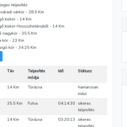
leges teljesítés
váradi várkör - 28.5 Km
gő kiskör - 14 Km
gő kiskör Hosszúhetényből - 14 Km
é nagykör - 35.5 Km
a kör - 23 Km
ogó kör - 34.25 Km
Táv
Teljesítés
Idő
Státusz
módja
14 Km
Túrázva
hamarosan
indul
35.5 Km
Futva
04:14:30
sikeres
teljesítés
14 Km
Túrázva
03:20:13
sikeres
teljesítés