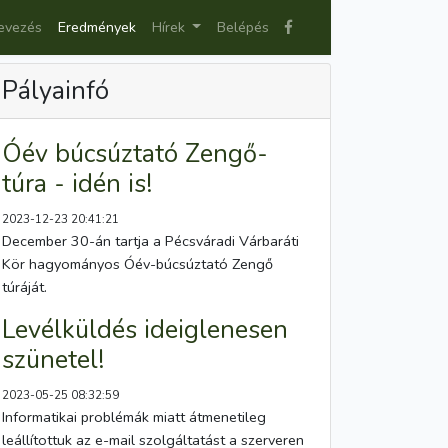
evezés
Eredmények
Hírek
Belépés
Pályainfó
Óév búcsúztató Zengő-
túra - idén is!
2023-12-23 20:41:21
December 30-án tartja a Pécsváradi Várbaráti
Kör hagyományos Óév-búcsúztató Zengő
túráját.
Levélküldés ideiglenesen
szünetel!
2023-05-25 08:32:59
Informatikai problémák miatt átmenetileg
leállítottuk az e-mail szolgáltatást a szerveren