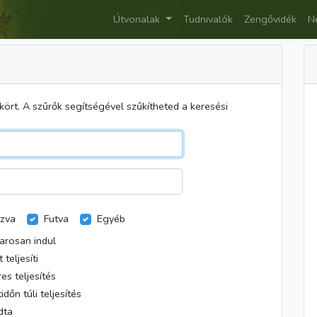
Útvonalak
Tudnivalók
Zengővidék
N
kört. A szűrők segítségével szűkítheted a keresési
ázva
Futva
Egyéb
arosan indul
 teljesíti
res teljesítés
tidőn túli teljesítés
dta