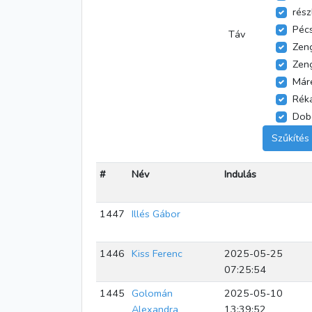
rész
Pécs
Táv
Zen
Zen
Már
Rék
Dob
Szűkítés
#
Név
Indulás
1447
Illés Gábor
1446
Kiss Ferenc
2025-05-25
07:25:54
1445
Golomán
2025-05-10
Alexandra
13:39:52