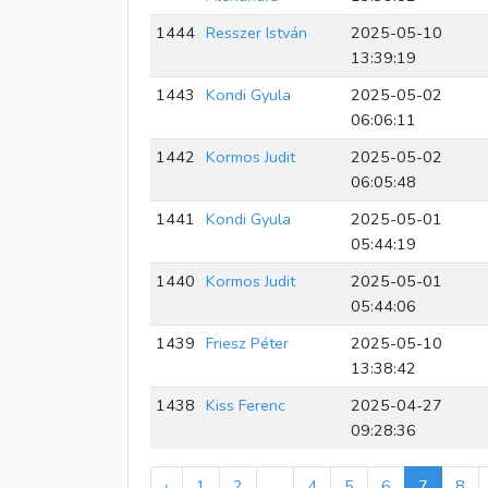
1444
Resszer István
2025-05-10
13:39:19
1443
Kondi Gyula
2025-05-02
06:06:11
1442
Kormos Judit
2025-05-02
06:05:48
1441
Kondi Gyula
2025-05-01
05:44:19
1440
Kormos Judit
2025-05-01
05:44:06
1439
Friesz Péter
2025-05-10
13:38:42
1438
Kiss Ferenc
2025-04-27
09:28:36
‹
1
2
...
4
5
6
7
8