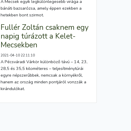
A Mecsek egyik legkülönlegesebb virága a
bánáti bazsarózsa, amely éppen ezekben a
hetekben bont szirmot.
Fullér Zoltán csaknem egy
napig túrázott a Kelet-
Mecsekben
2021-04-10 22:11:10
A Pécsváradi Várkör különböző távú – 14, 23,
28,5 és 35,5 kilométeres – teljesítménytúrái
egyre népszerűbbek, nemcsak a környékről,
hanem az ország minden pontjáról vonzzák a
kirándulókat.