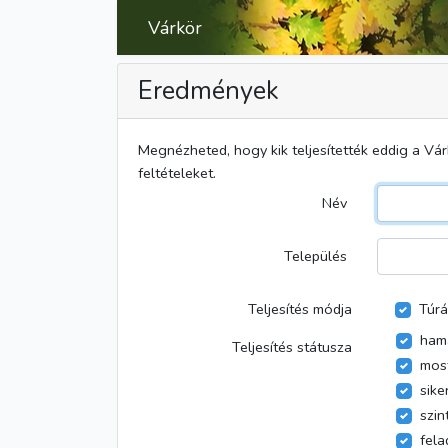
Várkör
Eredmények
Megnézheted, hogy kik teljesítették eddig a Vár
feltételeket.
Név
Település
Teljesítés módja
Túr
ham
Teljesítés státusza
most
sike
szin
fela